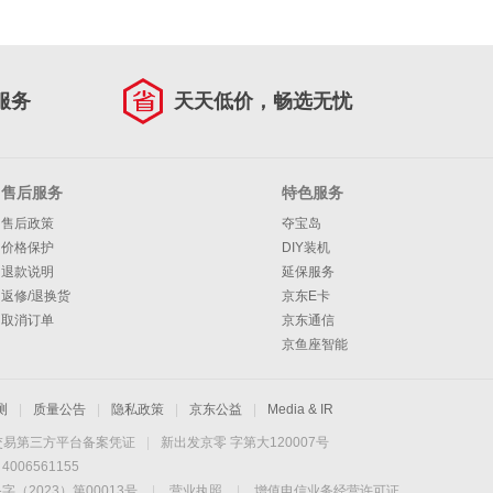
服务
天天低价，畅选无忧
售后服务
特色服务
售后政策
夺宝岛
价格保护
DIY装机
退款说明
延保服务
返修/退换货
京东E卡
取消订单
京东通信
京鱼座智能
测
|
质量公告
|
隐私政策
|
京东公益
|
Media & IR
交易第三方平台备案凭证
|
新出发京零 字第大120007号
06561155
2023）第00013号
|
营业执照
|
增值电信业务经营许可证