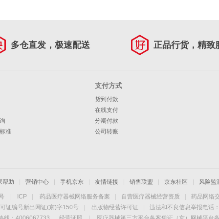
多仓直发，极速配送
正品行货，精致
支付方式
货到付款
在线支付
询
分期付款
标准
公司转账
家帮助
|
营销中心
|
手机京东
|
友情链接
|
销售联盟
|
京东社区
|
风险监
4号
|
ICP
|
药品医疗器械网络服务备案
|
自营医疗器械经营资质
|
药品网络
可证编号新出网证(京)字150号
|
出版物经营许可证
|
违法和不良信息举报电话：40
线：4006067733
经营证照
|
医疗器械第三方平台备案凭证（京）网械平台备字（