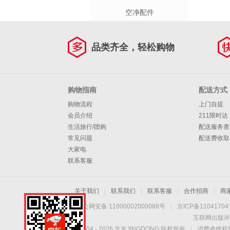
空净配件
品类齐全，轻松购物
购物指南
配送方式
购物流程
上门自提
会员介绍
211限时达
生活旅行/团购
配送服务查
常见问题
配送费收取
大家电
联系客服
关于我们
|
联系我们
|
联系客服
|
合作招商
|
商
京公网安备 11000002000088号
|
京ICP备1104170
互联网出版许
Copyright © 2004 -
2026
京东JINGDONG 版权所有
|
消费者维权热