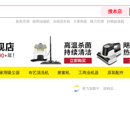
新风空调
聪明油烟机
冰箱洗衣机
大屏电视
格力空调
好物超值购
家用吸尘器
布艺清洗机
擦窗机
工商业机器
原装配件
努力加载中，请稍后...